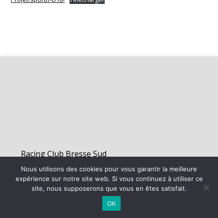
Racing Club Bresse Sud
Nous utilisons des cookies pour vous garantir la meilleure
expérience sur notre site web. Si vous continuez à utiliser ce
©
2026 - Racing Club Bresse Sud | Site internet réalisé par
site, nous supposerons que vous en êtes satisfait.
OK
MENTIONS LÉGALES